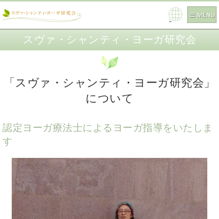
Pow
ered
スヴァ・シャンティ・ヨーガ研究会
by
「スヴァ・シャンティ・ヨーガ研究会」
について
認定ヨーガ療法士によるヨーガ指導をいたしま
す